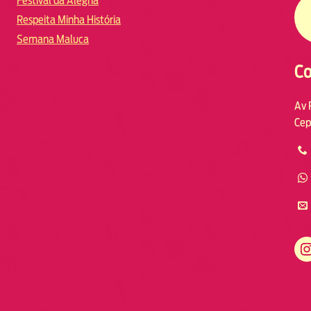
Festival da Alegria
Respeita Minha História
Semana Maluca
Co
Av 
Cep
https://www.instagram.com/fmodia.macae/