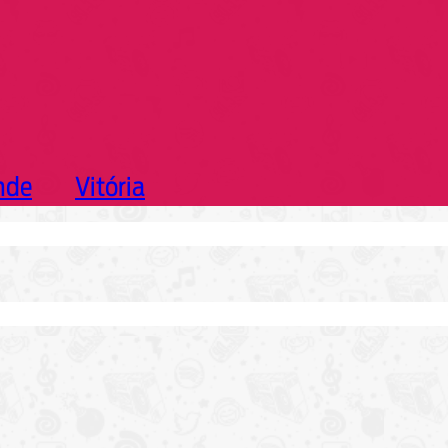
nde
Vitória