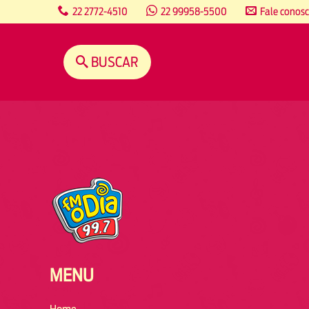
content
22 2772-4510
22 99958-5500
Fale conos
BUSCAR
MENU