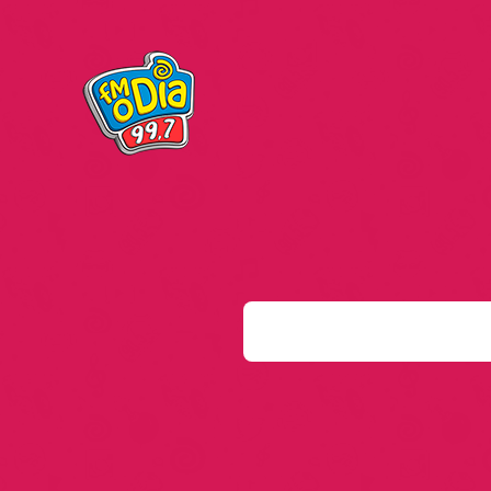
S
e
a
r
c
h