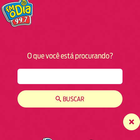
O que você está procurando?
S
e
a
r
BUSCAR
c
h