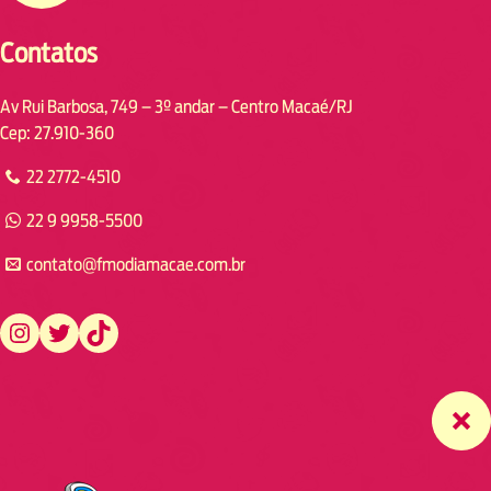
Contatos
Av Rui Barbosa, 749 – 3º andar – Centro Macaé/RJ
Cep: 27.910-360
22 2772-4510
22 9 9958-5500
contato@fmodiamacae.com.br
https://www.instagram.com/fmodia.macae/
https://twitter.com/fmodia.macae/
https://www.tiktok.com/@fmodia.macae