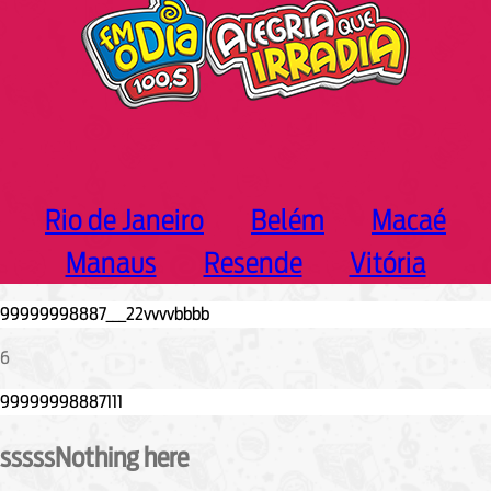
Rio de Janeiro
Belém
Macaé
Manaus
Resende
Vitória
6
sssssNothing here