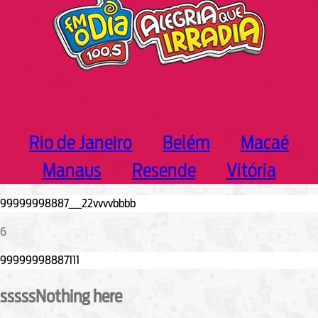
Rio de Janeiro
Belém
Macaé
Manaus
Resende
Vitória
6
sssssNothing here