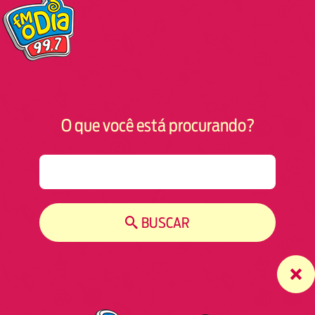
O que você está procurando?
S
e
a
r
BUSCAR
c
h