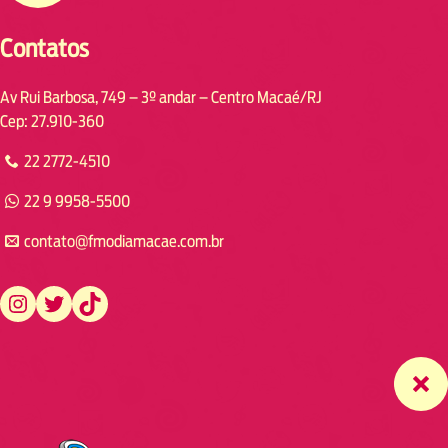
Contatos
Av Rui Barbosa, 749 – 3º andar – Centro Macaé/RJ
Cep: 27.910-360
22 2772-4510
22 9 9958-5500
contato@fmodiamacae.com.br
https://www.instagram.com/fmodia.macae/
https://twitter.com/fmodia.macae/
https://www.tiktok.com/@fmodia.macae