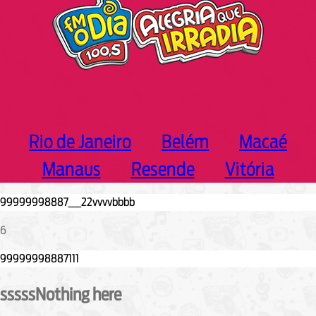
Rio de Janeiro
Belém
Macaé
Manaus
Resende
Vitória
6
sssssNothing here