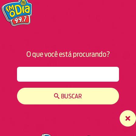
O que você está procurando?
S
e
a
r
BUSCAR
c
h