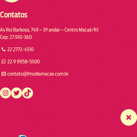
Contatos
Av Rui Barbosa, 749 – 3º andar – Centro Macaé/RJ
Cep: 27.910-360
22 2772-4510
22 9 9958-5500
contato@fmodiamacae.com.br
https://www.instagram.com/fmodia.macae/
https://twitter.com/fmodia.macae/
https://www.tiktok.com/@fmodia.macae