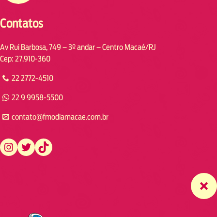
Contatos
Av Rui Barbosa, 749 – 3º andar – Centro Macaé/RJ
Cep: 27.910-360
22 2772-4510
22 9 9958-5500
contato@fmodiamacae.com.br
https://www.instagram.com/fmodia.macae/
https://twitter.com/fmodia.macae/
https://www.tiktok.com/@fmodia.macae