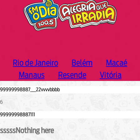
Rio de Janeiro
Belém
Macaé
Manaus
Resende
Vitória
6
sssssNothing here