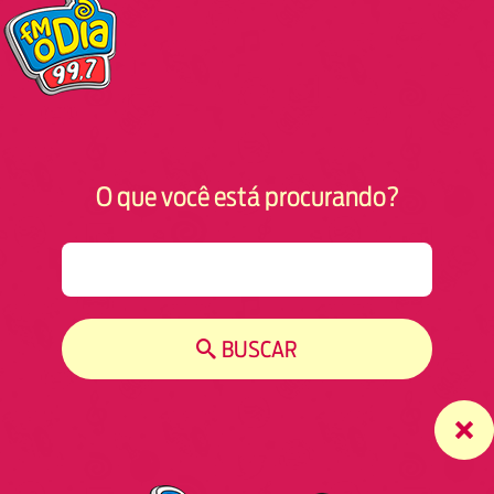
O que você está procurando?
S
e
a
r
BUSCAR
c
h