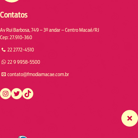
Contatos
Av Rui Barbosa, 749 – 3º andar – Centro Macaé/RJ
Cep: 27.910-360
22 2772-4510
22 9 9958-5500
contato@fmodiamacae.com.br
https://www.instagram.com/fmodia.macae/
https://twitter.com/fmodia.macae/
https://www.tiktok.com/@fmodia.macae