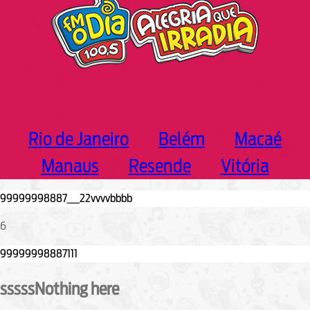
Rio de Janeiro
Belém
Macaé
Manaus
Resende
Vitória
6
sssssNothing here