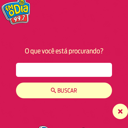
O que você está procurando?
S
e
a
r
BUSCAR
c
h