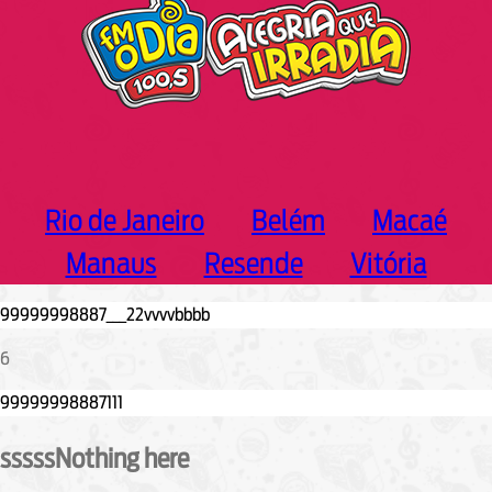
Rio de Janeiro
Belém
Macaé
Manaus
Resende
Vitória
6
sssssNothing here