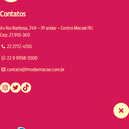
Contatos
Av Rui Barbosa, 749 – 3º andar – Centro Macaé/RJ
Cep: 27.910-360
22 2772-4510
22 9 9958-5500
contato@fmodiamacae.com.br
https://www.instagram.com/fmodia.macae/
https://twitter.com/fmodia.macae/
https://www.tiktok.com/@fmodia.macae