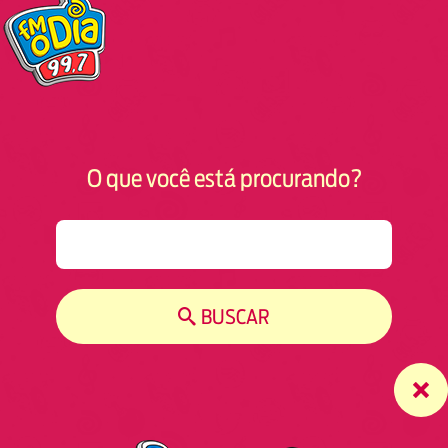
O que você está procurando?
S
e
a
r
BUSCAR
c
h