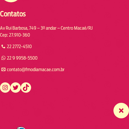
Contatos
Av Rui Barbosa, 749 – 3º andar – Centro Macaé/RJ
Cep: 27.910-360
22 2772-4510
22 9 9958-5500
contato@fmodiamacae.com.br
https://www.instagram.com/fmodia.macae/
https://twitter.com/fmodia.macae/
https://www.tiktok.com/@fmodia.macae