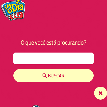
O que você está procurando?
S
e
a
r
BUSCAR
c
h