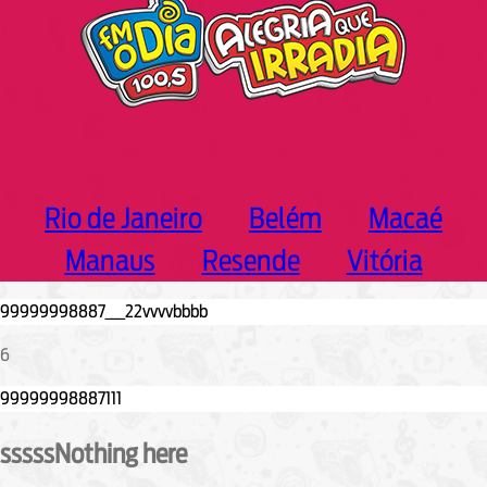
Rio de Janeiro
Belém
Macaé
Manaus
Resende
Vitória
6
sssssNothing here