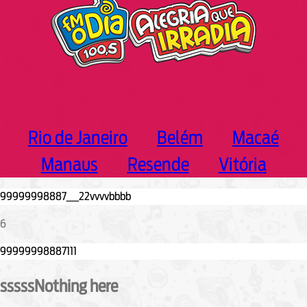
Rio de Janeiro
Belém
Macaé
Manaus
Resende
Vitória
6
sssssNothing here