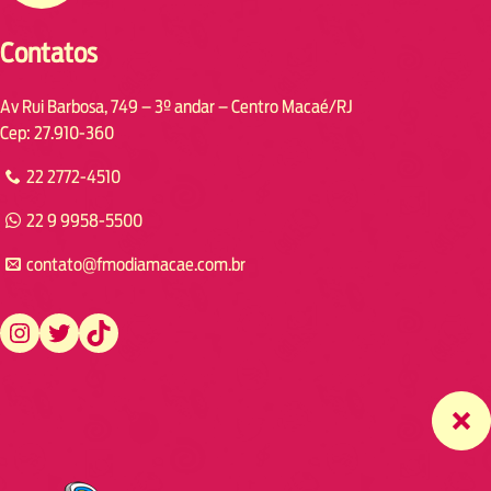
Contatos
Av Rui Barbosa, 749 – 3º andar – Centro Macaé/RJ
Cep: 27.910-360
22 2772-4510
22 9 9958-5500
contato@fmodiamacae.com.br
https://www.instagram.com/fmodia.macae/
https://twitter.com/fmodia.macae/
https://www.tiktok.com/@fmodia.macae