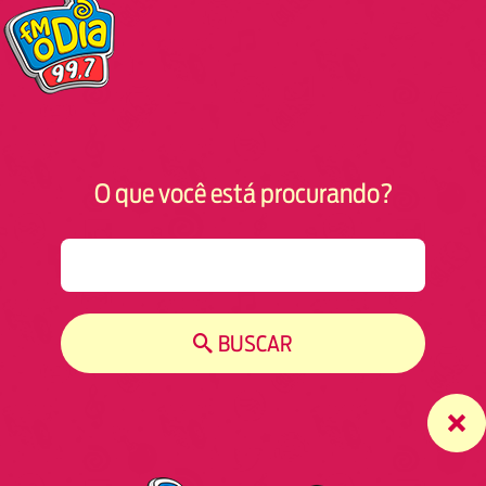
O que você está procurando?
S
e
a
r
BUSCAR
c
h