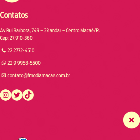
Contatos
Av Rui Barbosa, 749 – 3º andar – Centro Macaé/RJ
Cep: 27.910-360
22 2772-4510
22 9 9958-5500
contato@fmodiamacae.com.br
https://www.instagram.com/fmodia.macae/
https://twitter.com/fmodia.macae/
https://www.tiktok.com/@fmodia.macae