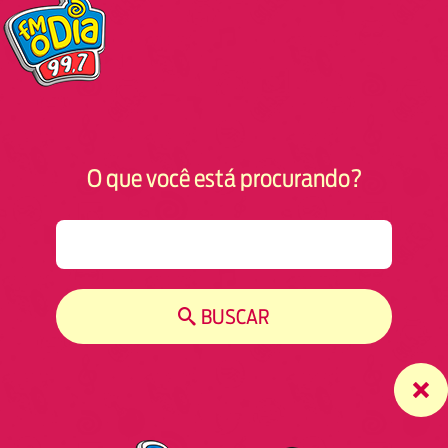
O que você está procurando?
S
e
a
r
BUSCAR
c
h