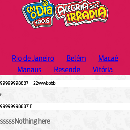
Rio de Janeiro
Belém
Macaé
Manaus
Resende
Vitória
6
sssssNothing here