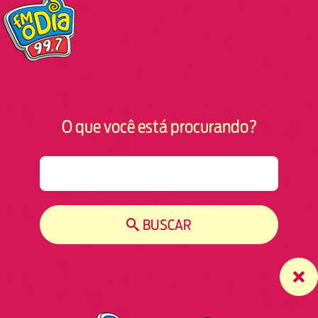
O que você está procurando?
S
e
a
r
BUSCAR
c
h