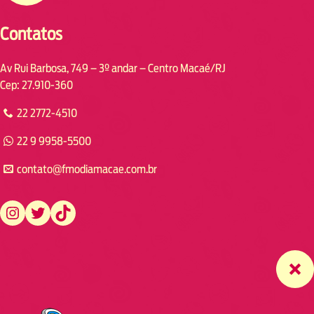
Contatos
Av Rui Barbosa, 749 – 3º andar – Centro Macaé/RJ
Cep: 27.910-360
22 2772-4510
22 9 9958-5500
contato@fmodiamacae.com.br
https://www.instagram.com/fmodia.macae/
https://twitter.com/fmodia.macae/
https://www.tiktok.com/@fmodia.macae