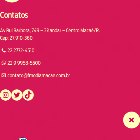
Contatos
Av Rui Barbosa, 749 – 3º andar – Centro Macaé/RJ
Cep: 27.910-360
22 2772-4510
22 9 9958-5500
contato@fmodiamacae.com.br
https://www.instagram.com/fmodia.macae/
https://twitter.com/fmodia.macae/
https://www.tiktok.com/@fmodia.macae