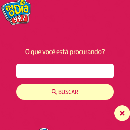
O que você está procurando?
S
e
a
r
BUSCAR
c
h