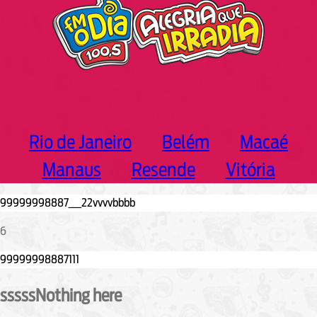
Rio de Janeiro
Belém
Macaé
Manaus
Resende
Vitória
6
sssssNothing here