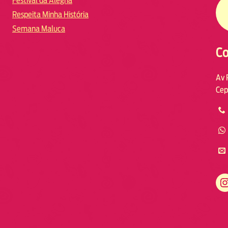
Festival da Alegria
Respeita Minha História
Semana Maluca
Co
Av 
Cep
https://www.instagram.com/fmodia.macae/