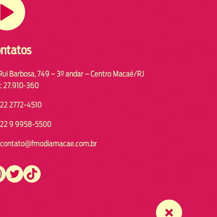
ntatos
Rui Barbosa, 749 – 3º andar – Centro Macaé/RJ
: 27.910-360
22 2772-4510
22 9 9958-5500
contato@fmodiamacae.com.br
https://twitter.com/fmodia.macae/
https://www.tiktok.com/@fmodia.macae