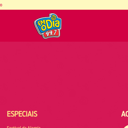
co
ESPECIAIS
A