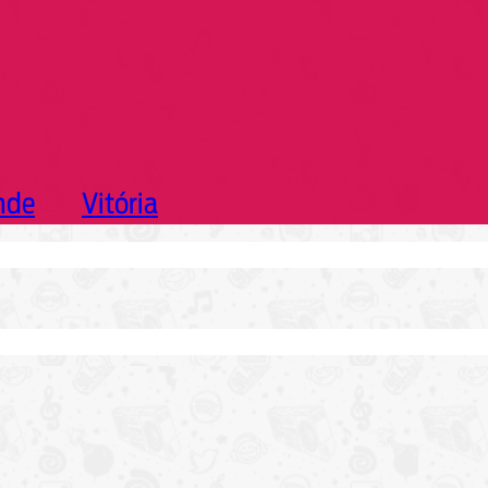
nde
Vitória