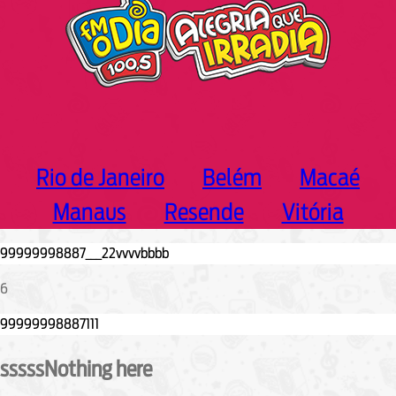
Rio de Janeiro
Belém
Macaé
Manaus
Resende
Vitória
6
sssssNothing here