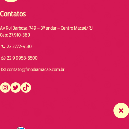
Contatos
Av Rui Barbosa, 749 – 3º andar – Centro Macaé/RJ
Cep: 27.910-360
22 2772-4510
22 9 9958-5500
contato@fmodiamacae.com.br
https://www.instagram.com/fmodia.macae/
https://twitter.com/fmodia.macae/
https://www.tiktok.com/@fmodia.macae