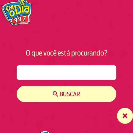
O que você está procurando?
S
e
a
r
BUSCAR
c
h