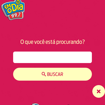
O que você está procurando?
S
e
a
r
BUSCAR
c
h