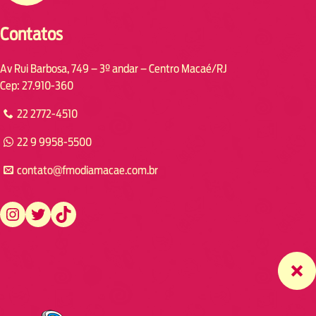
Contatos
Av Rui Barbosa, 749 – 3º andar – Centro Macaé/RJ
Cep: 27.910-360
22 2772-4510
22 9 9958-5500
contato@fmodiamacae.com.br
https://www.instagram.com/fmodia.macae/
https://twitter.com/fmodia.macae/
https://www.tiktok.com/@fmodia.macae