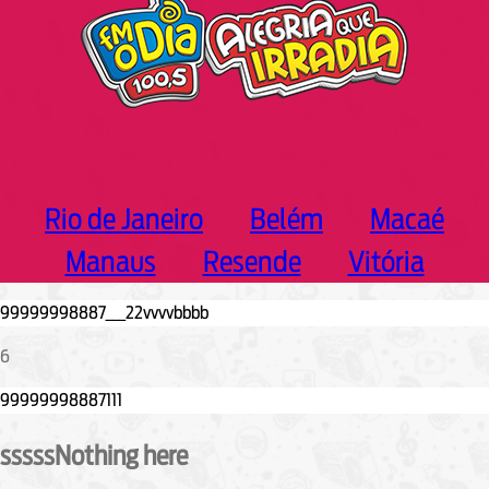
Rio de Janeiro
Belém
Macaé
Manaus
Resende
Vitória
6
sssssNothing here