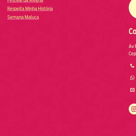
Festival da Alegria
Respeita Minha História
Semana Maluca
Co
Av 
Cep
https://www.instagram.com/fmodia.macae/