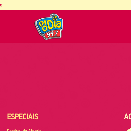
co
ESPECIAIS
A