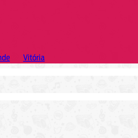
nde
Vitória