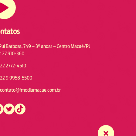
ntatos
Rui Barbosa, 749 – 3º andar – Centro Macaé/RJ
: 27.910-360
22 2772-4510
22 9 9958-5500
contato@fmodiamacae.com.br
https://twitter.com/fmodia.macae/
https://www.tiktok.com/@fmodia.macae