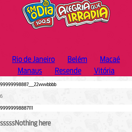
Rio de Janeiro
Belém
Macaé
Manaus
Resende
Vitória
6
sssssNothing here