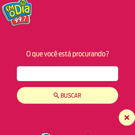
O que você está procurando?
S
e
a
r
BUSCAR
c
h