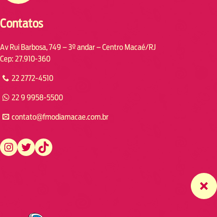
Contatos
Av Rui Barbosa, 749 – 3º andar – Centro Macaé/RJ
Cep: 27.910-360
22 2772-4510
22 9 9958-5500
contato@fmodiamacae.com.br
https://www.instagram.com/fmodia.macae/
https://twitter.com/fmodia.macae/
https://www.tiktok.com/@fmodia.macae