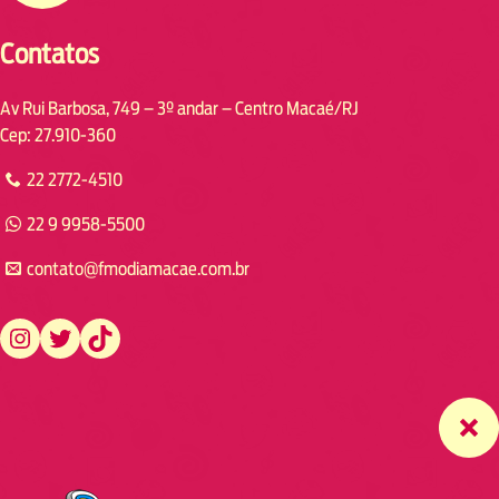
Contatos
Av Rui Barbosa, 749 – 3º andar – Centro Macaé/RJ
Cep: 27.910-360
22 2772-4510
22 9 9958-5500
contato@fmodiamacae.com.br
https://www.instagram.com/fmodia.macae/
https://twitter.com/fmodia.macae/
https://www.tiktok.com/@fmodia.macae