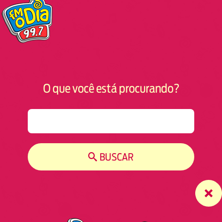
O que você está procurando?
S
e
a
r
BUSCAR
c
h