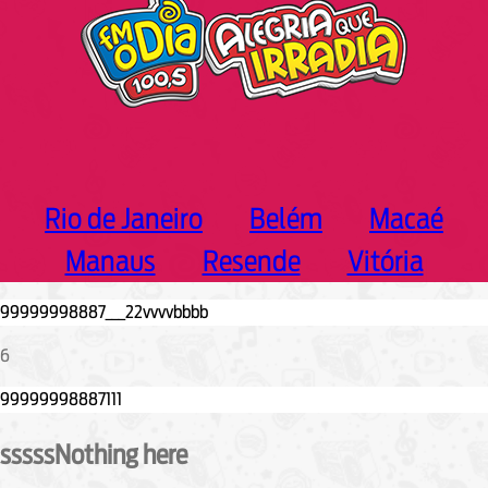
Rio de Janeiro
Belém
Macaé
Manaus
Resende
Vitória
6
sssssNothing here