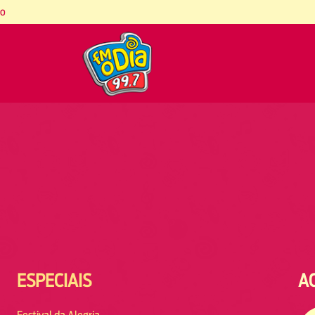
co
ESPECIAIS
A