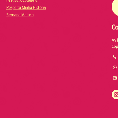
Festival da Alegria
Respeita Minha História
Semana Maluca
Co
Av 
Cep
https://www.instagram.com/fmodia.macae/