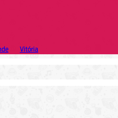
nde
Vitória