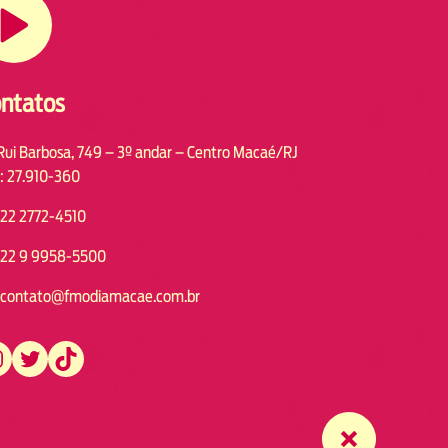
ntatos
Rui Barbosa, 749 – 3º andar – Centro Macaé/RJ
: 27.910-360
22 2772-4510
22 9 9958-5500
contato@fmodiamacae.com.br
https://twitter.com/fmodia.macae/
https://www.tiktok.com/@fmodia.macae