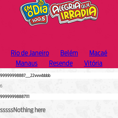
Rio de Janeiro
Belém
Macaé
Manaus
Resende
Vitória
6
sssssNothing here