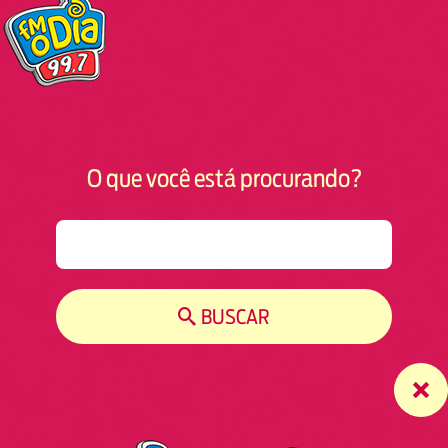
O que você está procurando?
S
e
a
r
BUSCAR
c
h