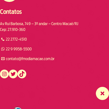
Contatos
Av Rui Barbosa, 749 – 3º andar – Centro Macaé/RJ
Cep: 27.910-360
22 2772-4510
22 9 9958-5500
contato@fmodiamacae.com.br
https://www.instagram.com/fmodia.macae/
https://twitter.com/fmodia.macae/
https://www.tiktok.com/@fmodia.macae