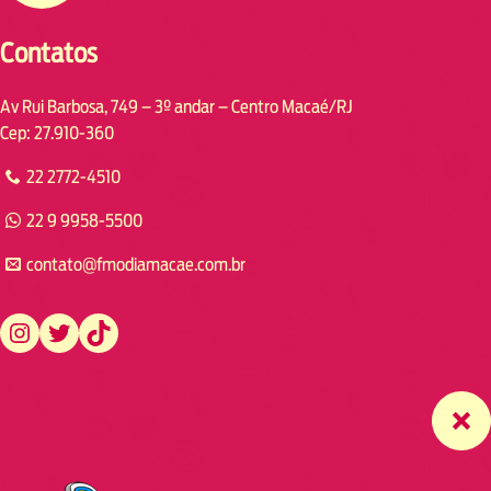
Contatos
Av Rui Barbosa, 749 – 3º andar – Centro Macaé/RJ
Cep: 27.910-360
22 2772-4510
22 9 9958-5500
contato@fmodiamacae.com.br
https://www.instagram.com/fmodia.macae/
https://twitter.com/fmodia.macae/
https://www.tiktok.com/@fmodia.macae