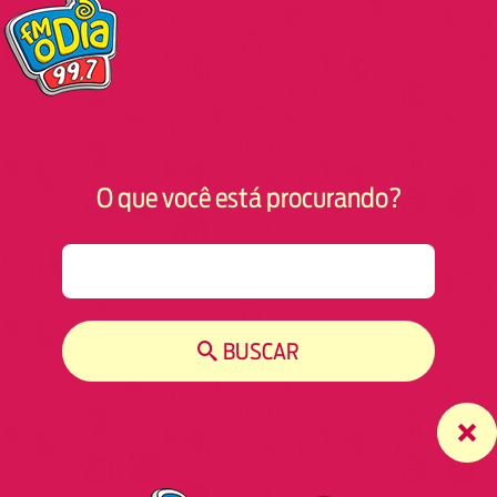
O que você está procurando?
S
e
a
r
BUSCAR
c
h