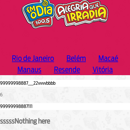
Rio de Janeiro
Belém
Macaé
Manaus
Resende
Vitória
6
sssssNothing here