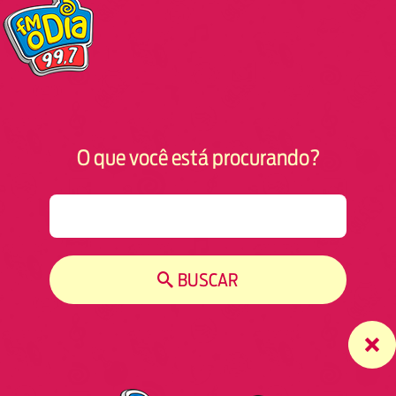
O que você está procurando?
S
e
a
r
BUSCAR
c
h