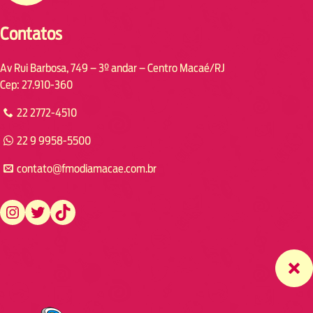
Contatos
Av Rui Barbosa, 749 – 3º andar – Centro Macaé/RJ
Cep: 27.910-360
22 2772-4510
22 9 9958-5500
contato@fmodiamacae.com.br
https://www.instagram.com/fmodia.macae/
https://twitter.com/fmodia.macae/
https://www.tiktok.com/@fmodia.macae