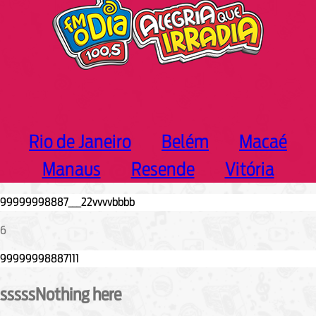
Rio de Janeiro
Belém
Macaé
Manaus
Resende
Vitória
6
sssssNothing here