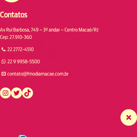
Contatos
Av Rui Barbosa, 749 – 3º andar – Centro Macaé/RJ
Cep: 27.910-360
22 2772-4510
22 9 9958-5500
contato@fmodiamacae.com.br
https://www.instagram.com/fmodia.macae/
https://twitter.com/fmodia.macae/
https://www.tiktok.com/@fmodia.macae