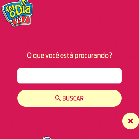
O que você está procurando?
S
e
a
r
BUSCAR
c
h