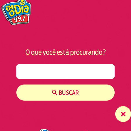
O que você está procurando?
S
e
a
r
BUSCAR
c
h