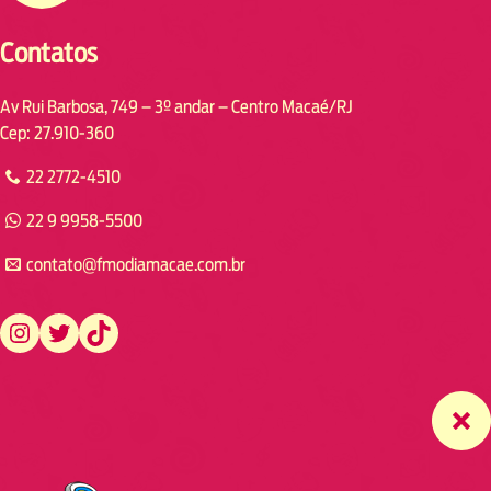
Contatos
Av Rui Barbosa, 749 – 3º andar – Centro Macaé/RJ
Cep: 27.910-360
22 2772-4510
22 9 9958-5500
contato@fmodiamacae.com.br
https://www.instagram.com/fmodia.macae/
https://twitter.com/fmodia.macae/
https://www.tiktok.com/@fmodia.macae