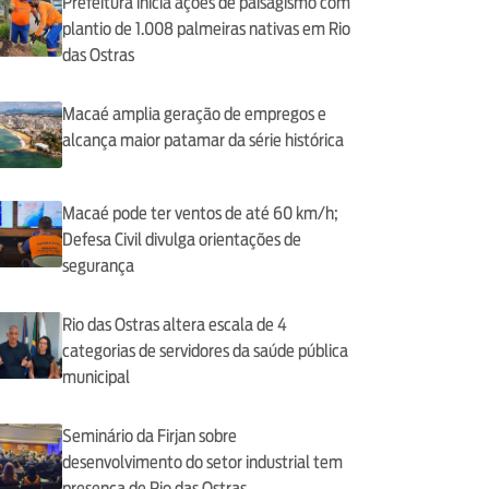
Prefeitura inicia ações de paisagismo com
plantio de 1.008 palmeiras nativas em Rio
das Ostras
Macaé amplia geração de empregos e
alcança maior patamar da série histórica
Macaé pode ter ventos de até 60 km/h;
Defesa Civil divulga orientações de
segurança
Rio das Ostras altera escala de 4
categorias de servidores da saúde pública
municipal
Seminário da Firjan sobre
desenvolvimento do setor industrial tem
presença de Rio das Ostras