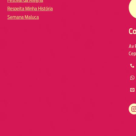
Festival da Alegria
Respeita Minha História
Semana Maluca
Co
Av 
Cep
https://www.instagram.com/fmodia.macae/