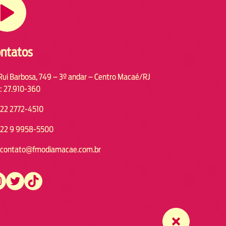
ntatos
Rui Barbosa, 749 – 3º andar – Centro Macaé/RJ
: 27.910-360
22 2772-4510
22 9 9958-5500
contato@fmodiamacae.com.br
https://twitter.com/fmodia.macae/
https://www.tiktok.com/@fmodia.macae