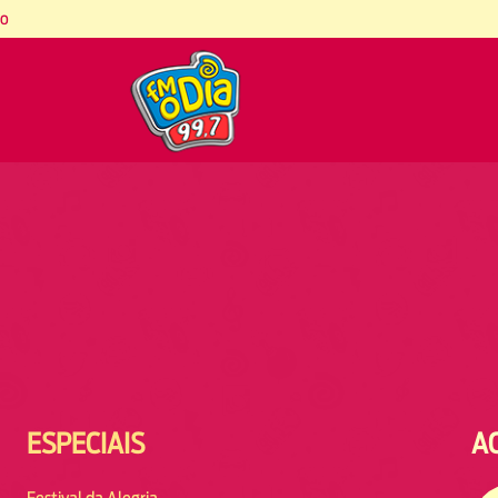
co
ESPECIAIS
A