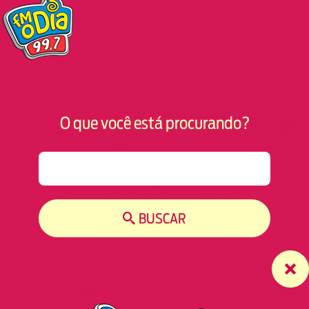
O que você está procurando?
S
e
a
r
BUSCAR
c
h