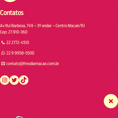
Contatos
Av Rui Barbosa, 749 – 3º andar – Centro Macaé/RJ
Cep: 27.910-360
22 2772-4510
22 9 9958-5500
contato@fmodiamacae.com.br
https://www.instagram.com/fmodia.macae/
https://twitter.com/fmodia.macae/
https://www.tiktok.com/@fmodia.macae