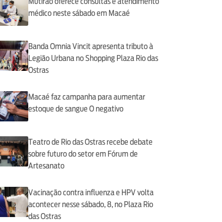
Mutirão oferece consultas e atendimento
médico neste sábado em Macaé
Banda Omnia Vincit apresenta tributo à
Legião Urbana no Shopping Plaza Rio das
Ostras
Macaé faz campanha para aumentar
estoque de sangue O negativo
Teatro de Rio das Ostras recebe debate
sobre futuro do setor em Fórum de
Artesanato
Vacinação contra influenza e HPV volta
acontecer nesse sábado, 8, no Plaza Rio
das Ostras