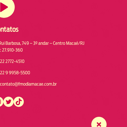
ntatos
Rui Barbosa, 749 – 3º andar – Centro Macaé/RJ
: 27.910-360
22 2772-4510
22 9 9958-5500
contato@fmodiamacae.com.br
https://twitter.com/fmodia.macae/
https://www.tiktok.com/@fmodia.macae