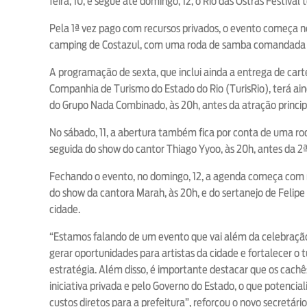
feira, 10, e segue até domingo, 12, o Rio das Ostras Festival
Pela 1ª vez pago com recursos privados, o evento começa 
camping de Costazul, com uma roda de samba comandada pel
A programação de sexta, que inclui ainda a entrega de carte
Companhia de Turismo do Estado do Rio (TurisRio), terá ai
do Grupo Nada Combinado, às 20h, antes da atração princip
No sábado, 11, a abertura também fica por conta de uma r
seguida do show do cantor Thiago Yyoo, às 20h, antes da 2ª 
Fechando o evento, no domingo, 12, a agenda começa com 
do show da cantora Marah, às 20h, e do sertanejo de Felip
cidade.
“Estamos falando de um evento que vai além da celebraçã
gerar oportunidades para artistas da cidade e fortalecer o t
estratégia. Além disso, é importante destacar que os cachês 
iniciativa privada e pelo Governo do Estado, o que potencia
custos diretos para a prefeitura”, reforçou o novo secretá