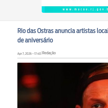
Rio das Ostras anuncia artistas loc
de aniversário
|
Redação
Apr 7, 2026 – 17:40