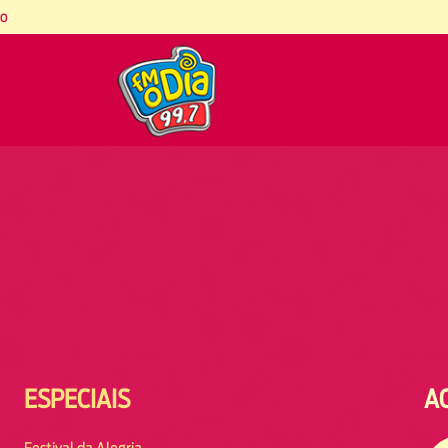
co
ESPECIAIS
A