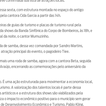
 teve confirmada sua lista de atrações locais.
nessa sexta, com estrutura montada no espaço do antigo
a cantora Cida Garcia a partir das 14h.
iras de guias de turismo e placas de turismo rural pela
nda shows da Banda Sinfônica do Corpo de Bombeiros, às 18h, e
al da noite, o cantor Mumuzinho.
oda de samba, dessa vez comandada por Sandro Martins,
atração principal do evento, o pagodeiro Tiee.
mais uma roda de samba, agora com a cantora Beta, seguida
e Araújo, encerrando as comemorações pelo aniversário da
o. É uma ação estruturada para movimentar a economia local,
urismo. A valorização dos talentos locais é parte dessa
artísticos e a estrutura dos shows são viabilizados pela
liza o impacto econômico positivo para o município sem gerar
rio de Desenvolvimento Econômico e Turismo, Pablo Kling.