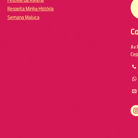
Festival da Alegria
Respeita Minha História
Semana Maluca
Co
Av 
Cep
https://www.instagram.com/fmodia.macae/