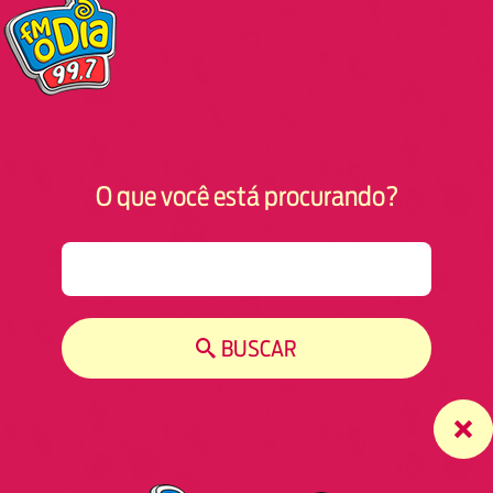
O que você está procurando?
S
e
a
r
BUSCAR
c
h