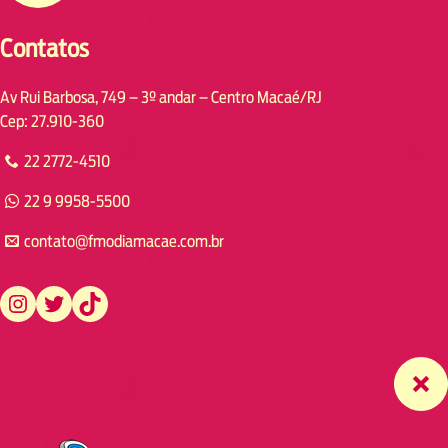
Contatos
Av Rui Barbosa, 749 – 3º andar – Centro Macaé/RJ
Cep: 27.910-360
22 2772-4510
22 9 9958-5500
contato@fmodiamacae.com.br
https://www.instagram.com/fmodia.macae/
https://twitter.com/fmodia.macae/
https://www.tiktok.com/@fmodia.macae