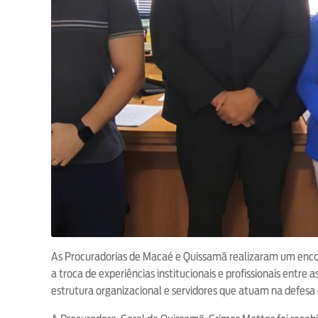
As Procuradorias de Macaé e Quissamã realizaram um encontr
a troca de experiências institucionais e profissionais entre 
estrutura organizacional e servidores que atuam na defesa 