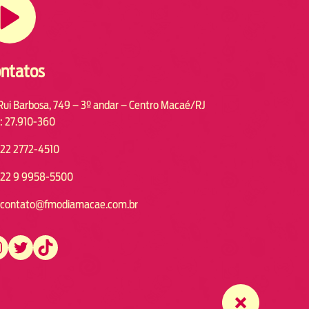
ntatos
Rui Barbosa, 749 – 3º andar – Centro Macaé/RJ
: 27.910-360
22 2772-4510
22 9 9958-5500
contato@fmodiamacae.com.br
https://twitter.com/fmodia.macae/
https://www.tiktok.com/@fmodia.macae