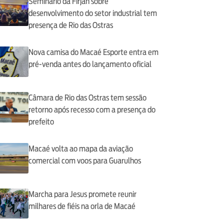
Seminário da Firjan sobre
desenvolvimento do setor industrial tem
presença de Rio das Ostras
Nova camisa do Macaé Esporte entra em
pré-venda antes do lançamento oficial
Câmara de Rio das Ostras tem sessão
retorno após recesso com a presença do
prefeito
Macaé volta ao mapa da aviação
comercial com voos para Guarulhos
Marcha para Jesus promete reunir
milhares de fiéis na orla de Macaé