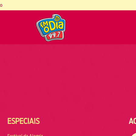
co
ESPECIAIS
A