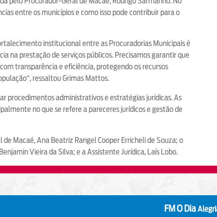
ida pelo Procurador-Geral de Macaé, Rodrigo Sarmanho. No
cias entre os municípios e como isso pode contribuir para o
ortalecimento institucional entre as Procuradorias Municipais é
ncia na prestação de serviços públicos. Precisamos garantir que
s com transparência e eficiência, protegendo os recursos
opulação“, ressaltou Grimas Mattos.
har procedimentos administrativos e estratégias jurídicas. As
palmente no que se refere a pareceres jurídicos e gestão de
de Macaé, Ana Beatriz Rangel Cooper Erricheli de Souza; o
njamin Vieira da Silva; e a Assistente Jurídica, Laís Lobo.
FM O Dia
Alegria que irrad