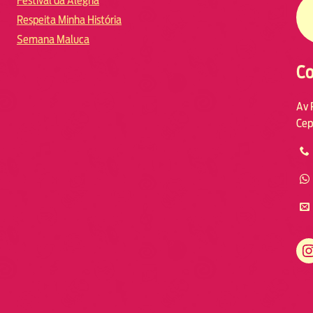
Festival da Alegria
Respeita Minha História
Semana Maluca
Co
Av 
Cep
https://www.instagram.com/fmodia.macae/