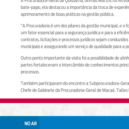
A Procuradora-Geral de Quissamã, Grimas Mattos foi receb
bate-papo, ela destacou a importância da troca de experiên
aprimoramento de boas práticas na gestão pública.
“A Procuradoria é um dos pilares da gestão municipal, e o f
um fator essencial para a segurança jurídica e para a eficiê
contratos, licitações e processos jurídicos sejam conduzido
municipais e assegurando um serviço de qualidade para a p
Outro ponto importante da visita foi a possibilidade de alin
partes fortaleceram o intercâmbio de conhecimentos princi
processos.
Também participaram do encontro a Subprocuradora-Geral 
Chefe de Gabinete da Procuradoria-Geral de Macaé, Talles Be
NO AR