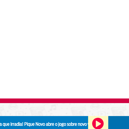
ia!
Pique Novo abre o jogo sobre novo vocalista: “Vai ter que reconquist