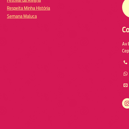
Festival da Alegria
Respeita Minha História
Semana Maluca
Co
Av 
Cep
https://www.instagram.com/fmodia.macae/