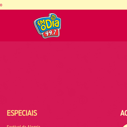
co
ESPECIAIS
A