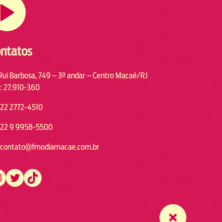
ntatos
Rui Barbosa, 749 – 3º andar – Centro Macaé/RJ
: 27.910-360
22 2772-4510
22 9 9958-5500
contato@fmodiamacae.com.br
https://twitter.com/fmodia.macae/
https://www.tiktok.com/@fmodia.macae