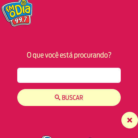
O que você está procurando?
S
e
a
r
BUSCAR
c
h