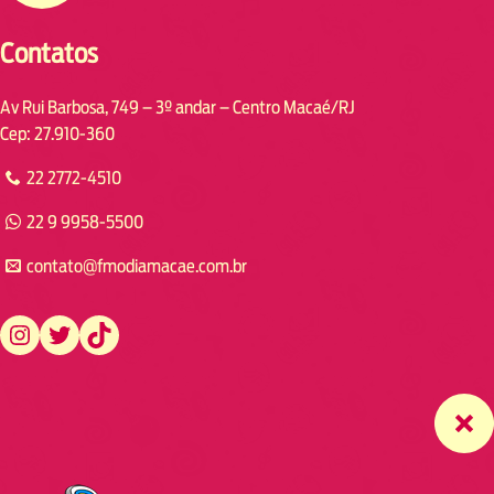
Contatos
Av Rui Barbosa, 749 – 3º andar – Centro Macaé/RJ
Cep: 27.910-360
22 2772-4510
22 9 9958-5500
contato@fmodiamacae.com.br
https://www.instagram.com/fmodia.macae/
https://twitter.com/fmodia.macae/
https://www.tiktok.com/@fmodia.macae