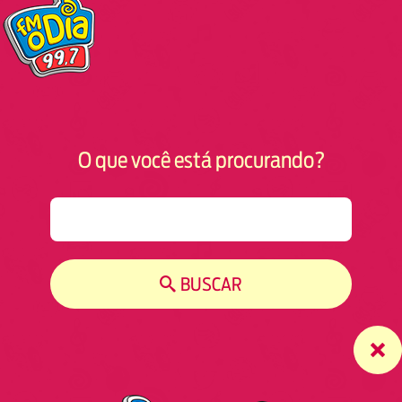
O que você está procurando?
S
e
a
r
BUSCAR
c
h