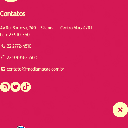
Contatos
Av Rui Barbosa, 749 – 3º andar – Centro Macaé/RJ
Cep: 27.910-360
22 2772-4510
22 9 9958-5500
contato@fmodiamacae.com.br
https://www.instagram.com/fmodia.macae/
https://twitter.com/fmodia.macae/
https://www.tiktok.com/@fmodia.macae