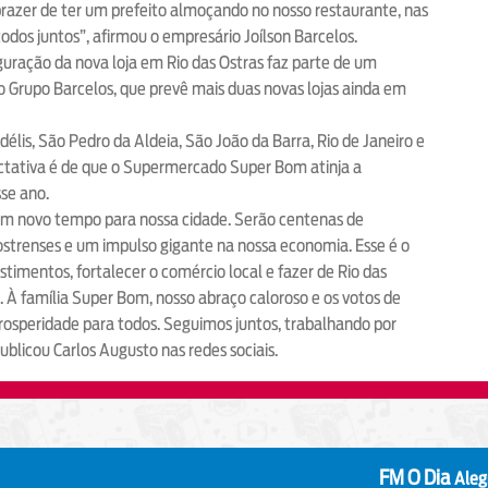
prazer de ter um prefeito almoçando no nosso restaurante, nas
dos juntos”, afirmou o empresário Joílson Barcelos.
uração da nova loja em Rio das Ostras faz parte de um
 Grupo Barcelos, que prevê mais duas novas lojas ainda em
élis, São Pedro da Aldeia, São João da Barra, Rio de Janeiro e
pectativa é de que o Supermercado Super Bom atinja a
se ano.
m novo tempo para nossa cidade. Serão centenas de
iostrenses e um impulso gigante na nossa economia. Esse é o
imentos, fortalecer o comércio local e fazer de Rio das
o. À família Super Bom, nosso abraço caloroso e os votos de
rosperidade para todos. Seguimos juntos, trabalhando por
ublicou Carlos Augusto nas redes sociais.
FM O Dia
Alegria que irra