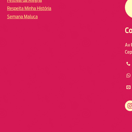
Festival da Alegria
Respeita Minha História
Semana Maluca
Co
Av 
Cep
https://www.instagram.com/fmodia.macae/