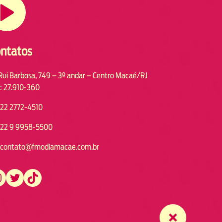
ntatos
Rui Barbosa, 749 – 3º andar – Centro Macaé/RJ
: 27.910-360
22 2772-4510
22 9 9958-5500
contato@fmodiamacae.com.br
https://twitter.com/fmodia.macae/
https://www.tiktok.com/@fmodia.macae