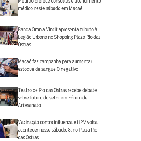
Mutirão oferece consultas e atendimento
médico neste sábado em Macaé
Banda Omnia Vincit apresenta tributo à
Legião Urbana no Shopping Plaza Rio das
Ostras
Macaé faz campanha para aumentar
estoque de sangue O negativo
Teatro de Rio das Ostras recebe debate
sobre futuro do setor em Fórum de
Artesanato
Vacinação contra influenza e HPV volta
acontecer nesse sábado, 8, no Plaza Rio
das Ostras