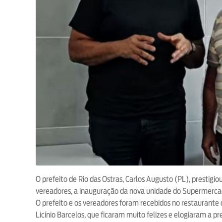
O prefeito de Rio das Ostras, Carlos Augusto (PL), prestig
vereadores, a inauguração da nova unidade do Supermerca
O prefeito e os vereadores foram recebidos no restaurante
Licínio Barcelos, que ficaram muito felizes e elogiaram a p