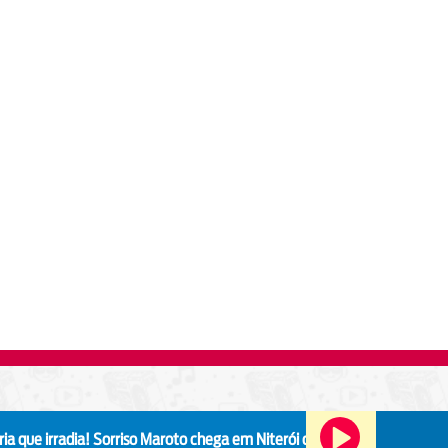
dia!
Sorriso Maroto chega em Niterói com a turnê "Sorriso Eu Gosto n