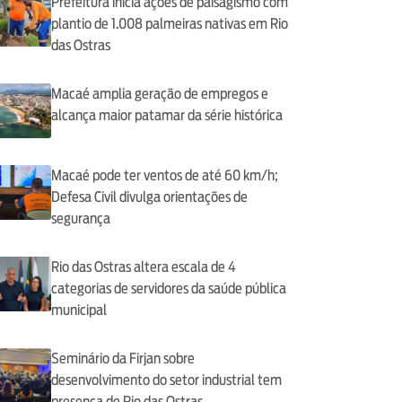
Prefeitura inicia ações de paisagismo com
plantio de 1.008 palmeiras nativas em Rio
das Ostras
Macaé amplia geração de empregos e
alcança maior patamar da série histórica
Macaé pode ter ventos de até 60 km/h;
Defesa Civil divulga orientações de
segurança
Rio das Ostras altera escala de 4
categorias de servidores da saúde pública
municipal
Seminário da Firjan sobre
desenvolvimento do setor industrial tem
presença de Rio das Ostras