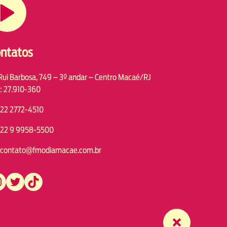
ntatos
Rui Barbosa, 749 – 3º andar – Centro Macaé/RJ
: 27.910-360
22 2772-4510
22 9 9958-5500
contato@fmodiamacae.com.br
https://twitter.com/fmodia.macae/
https://www.tiktok.com/@fmodia.macae