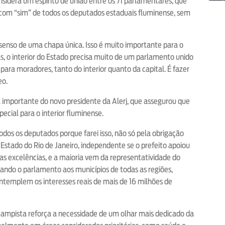
sidera um espírito de união entre os 71 parlamentares, que
com “sim” de todos os deputados estaduais fluminense, sem
senso de uma chapa única. Isso é muito importante para o
as, o interior do Estado precisa muito de um parlamento unido
para moradores, tanto do interior quanto da capital. É fazer
eo.
a importante do novo presidente da Alerj, que assegurou que
ecial para o interior fluminense.
todos os deputados porque farei isso, não só pela obrigação
Estado do Rio de Janeiro, independente se o prefeito apoiou
as excelências, e a maioria vem da representatividade do
vando o parlamento aos municípios de todas as regiões,
ntemplem os interesses reais de mais de 16 milhões de
campista reforça a necessidade de um olhar mais dedicado da