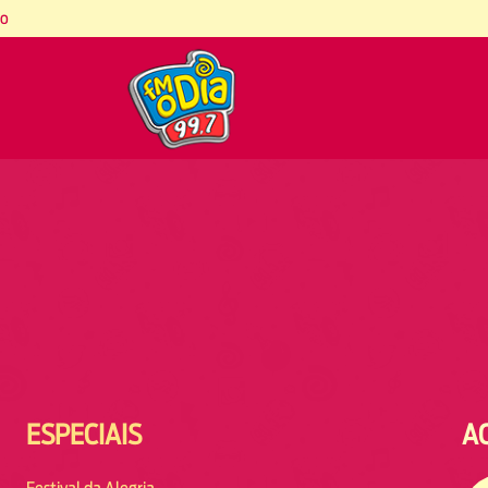
co
ESPECIAIS
A