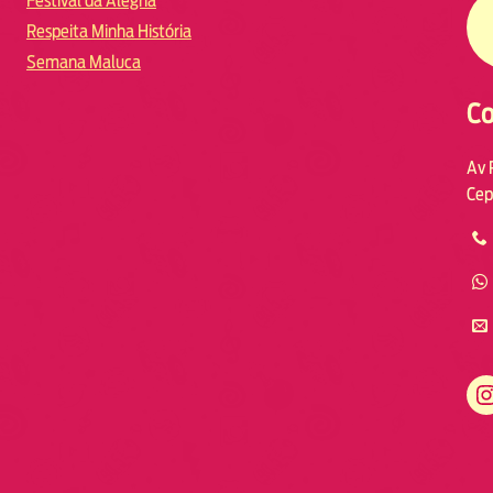
Festival da Alegria
Respeita Minha História
Semana Maluca
Co
Av 
Cep
https://www.instagram.com/fmodia.macae/