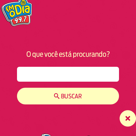
O que você está procurando?
S
e
a
r
BUSCAR
c
h