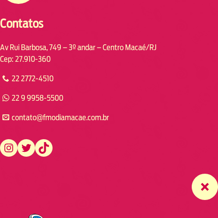
Contatos
Av Rui Barbosa, 749 – 3º andar – Centro Macaé/RJ
Cep: 27.910-360
22 2772-4510
22 9 9958-5500
contato@fmodiamacae.com.br
https://www.instagram.com/fmodia.macae/
https://twitter.com/fmodia.macae/
https://www.tiktok.com/@fmodia.macae