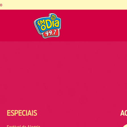
co
ESPECIAIS
A