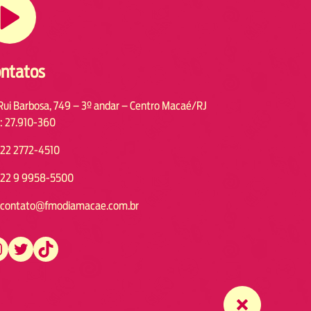
ntatos
Rui Barbosa, 749 – 3º andar – Centro Macaé/RJ
: 27.910-360
22 2772-4510
22 9 9958-5500
contato@fmodiamacae.com.br
https://twitter.com/fmodia.macae/
https://www.tiktok.com/@fmodia.macae