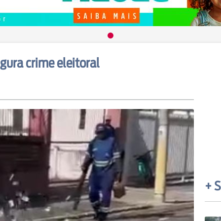
gura crime eleitoral
+ S