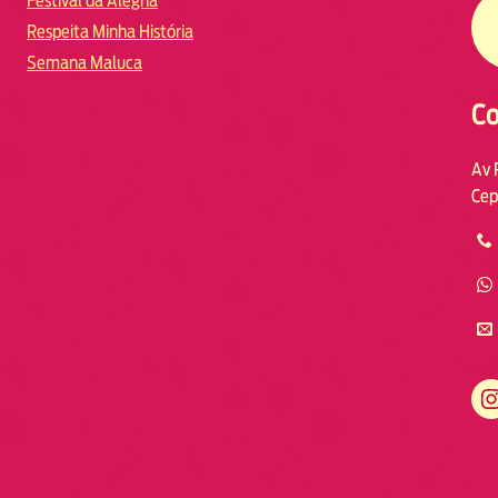
Festival da Alegria
Respeita Minha História
Semana Maluca
Co
Av 
Cep
https://www.instagram.com/fmodia.macae/