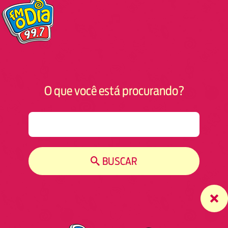
O que você está procurando?
S
e
a
r
BUSCAR
c
h