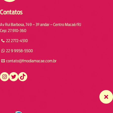
Contatos
Av Rui Barbosa, 749 – 3º andar – Centro Macaé/RJ
Cep: 27.910-360
22 2772-4510
22 9 9958-5500
contato@fmodiamacae.com.br
https://www.instagram.com/fmodia.macae/
https://twitter.com/fmodia.macae/
https://www.tiktok.com/@fmodia.macae