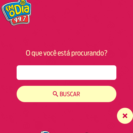
O que você está procurando?
S
e
a
r
BUSCAR
c
h