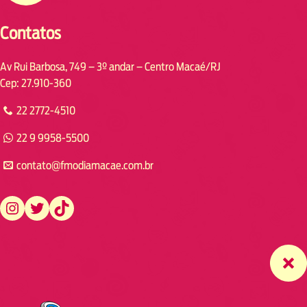
Contatos
Av Rui Barbosa, 749 – 3º andar – Centro Macaé/RJ
Cep: 27.910-360
22 2772-4510
22 9 9958-5500
contato@fmodiamacae.com.br
https://www.instagram.com/fmodia.macae/
https://twitter.com/fmodia.macae/
https://www.tiktok.com/@fmodia.macae