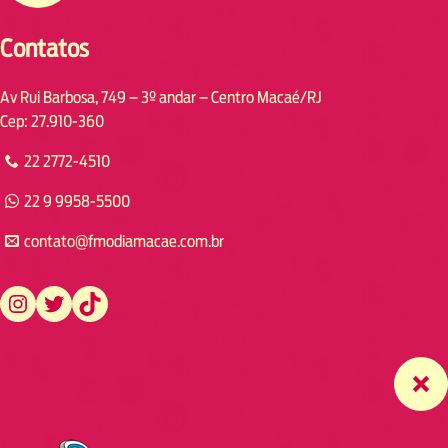
Contatos
Av Rui Barbosa, 749 – 3º andar – Centro Macaé/RJ
Cep: 27.910-360
22 2772-4510
22 9 9958-5500
contato@fmodiamacae.com.br
https://www.instagram.com/fmodia.macae/
https://twitter.com/fmodia.macae/
https://www.tiktok.com/@fmodia.macae