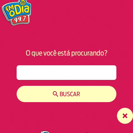
O que você está procurando?
S
e
a
r
BUSCAR
c
h