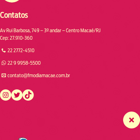
Contatos
Av Rui Barbosa, 749 – 3º andar – Centro Macaé/RJ
Cep: 27.910-360
22 2772-4510
22 9 9958-5500
contato@fmodiamacae.com.br
https://www.instagram.com/fmodia.macae/
https://twitter.com/fmodia.macae/
https://www.tiktok.com/@fmodia.macae