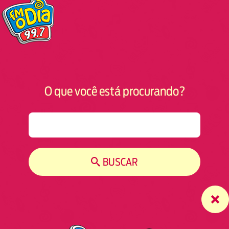
O que você está procurando?
S
e
a
r
BUSCAR
c
h