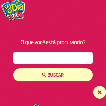
O que você está procurando?
S
e
a
r
BUSCAR
c
h