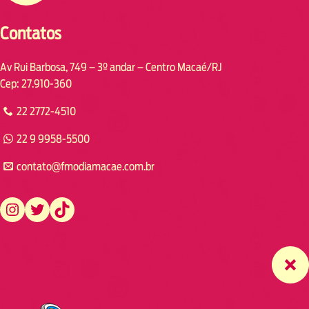
Contatos
Av Rui Barbosa, 749 – 3º andar – Centro Macaé/RJ
Cep: 27.910-360
22 2772-4510
22 9 9958-5500
contato@fmodiamacae.com.br
https://www.instagram.com/fmodia.macae/
https://twitter.com/fmodia.macae/
https://www.tiktok.com/@fmodia.macae