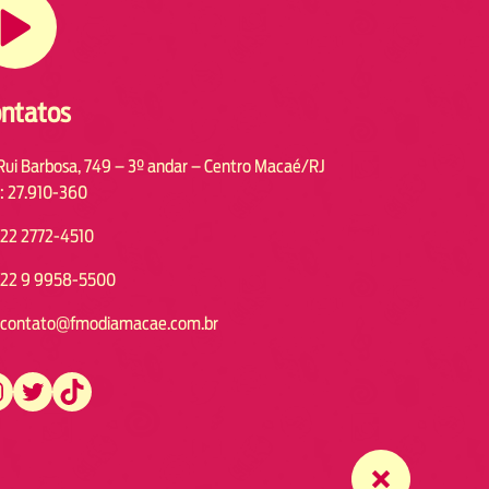
ntatos
Rui Barbosa, 749 – 3º andar – Centro Macaé/RJ
: 27.910-360
22 2772-4510
22 9 9958-5500
contato@fmodiamacae.com.br
https://twitter.com/fmodia.macae/
https://www.tiktok.com/@fmodia.macae