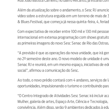
Rua João Batista Carneiro, no bairro Recanto, já estaria c
Além da atualização sobre o andamento, o Sesc RJ anunc
vídeo sobre a estrutura erguida em um terreno de mais de 
& Blues Festival, que começa já nessa quinta-feira, 4, feriad
Com expectativa de receber entre 100 mil e 130 mil pessoa
internacional em extensa programação com shows gratuito
as primeiras imagens do novo Sesc Senac de Rio das Ostras.
“A previsão é que as operações da nova unidade, que irá ger
no 2º semestre deste ano. O novo modelo de unidade é uma
Senac RJ e reunirá, em um mesmo espaço, iniciativas de edu
social”, afirmou a comunicação do Sesc.
Ao todo, o novo prédio contará com 4 andares, serviços de l
oportunidades, impulsionando o turismo e contribuindo par
“O Centro Integrado de Atividades Sesc Senac irá incluir ac
Mulher, galeria de artes, Espaço Arte, Ciência e Tecnologia, 
convivência. Além disso, serão 9 ambientes dedicados à edu