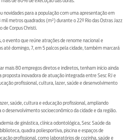
om mais de 80% de execução das obras.
iou novidades para a população com uma apresentação em
3 mil metros quadrados (m²) durante o 22º Rio das Ostras Jazz
o de Corpus Christi.
s, o evento que reúne atrações de renome nacional e
s até domingo, 7, em 5 palcos pela cidade, também marcará
ar mais 80 empregos diretos e indiretos, tenham início ainda
 proposta inovadora de atuação integrada entre Sesc RJ e
cação profissional, cultura, lazer, saúde e desenvolvimento
azer, saúde, cultura e educação profissional, ampliando
a o desenvolvimento socioeconômico da cidade e da região.
ademia de ginástica, clínica odontológica, Sesc Saúde da
biblioteca, quadra poliesportiva, piscina e espaços de
cação profissional, como laboratórios de cozinha, saúde e