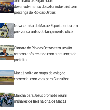
Seminário da Firjan sobre
desenvolvimento do setor industrial tem
presença de Rio das Ostras
Nova camisa do Macaé Esporte entra em
pré-venda antes do lançamento oficial
Câmara de Rio das Ostras tem sessão
retorno após recesso com a presença do
prefeito
Macaé volta ao mapa da aviação
comercial com voos para Guarulhos
Marcha para Jesus promete reunir
milhares de fiéis na orla de Macaé