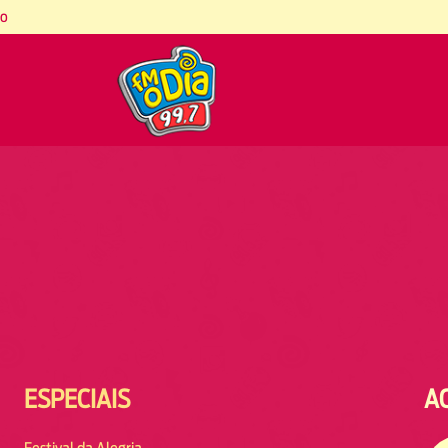
co
ESPECIAIS
A