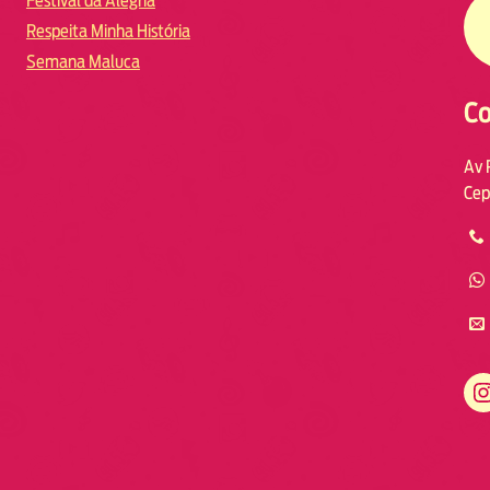
Festival da Alegria
Respeita Minha História
Semana Maluca
Co
Av 
Cep
https://www.instagram.com/fmodia.macae/