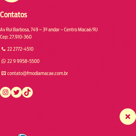
Contatos
Av Rui Barbosa, 749 – 3º andar – Centro Macaé/RJ
Cep: 27.910-360
22 2772-4510
22 9 9958-5500
contato@fmodiamacae.com.br
https://www.instagram.com/fmodia.macae/
https://twitter.com/fmodia.macae/
https://www.tiktok.com/@fmodia.macae