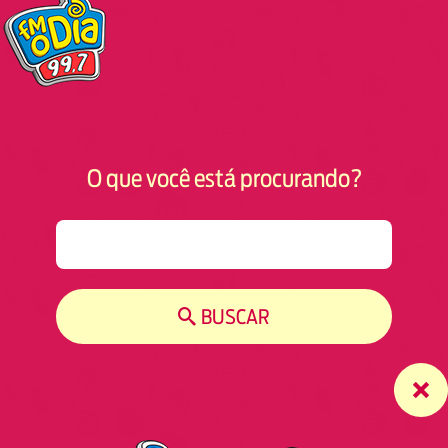
O que você está procurando?
S
e
a
r
BUSCAR
c
h