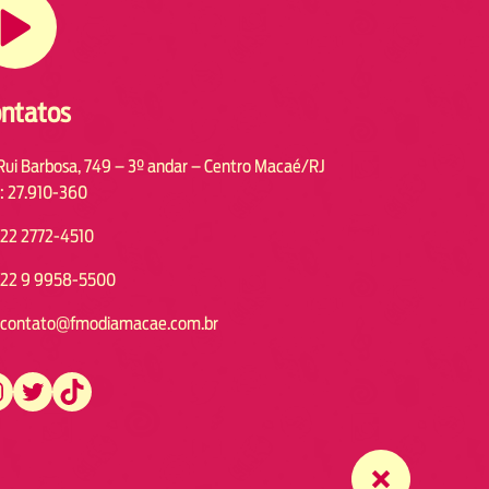
ntatos
Rui Barbosa, 749 – 3º andar – Centro Macaé/RJ
: 27.910-360
22 2772-4510
22 9 9958-5500
contato@fmodiamacae.com.br
https://twitter.com/fmodia.macae/
https://www.tiktok.com/@fmodia.macae