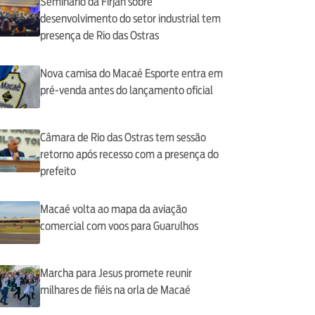
Seminário da Firjan sobre
desenvolvimento do setor industrial tem
presença de Rio das Ostras
Nova camisa do Macaé Esporte entra em
pré-venda antes do lançamento oficial
Câmara de Rio das Ostras tem sessão
retorno após recesso com a presença do
prefeito
Macaé volta ao mapa da aviação
comercial com voos para Guarulhos
Marcha para Jesus promete reunir
milhares de fiéis na orla de Macaé