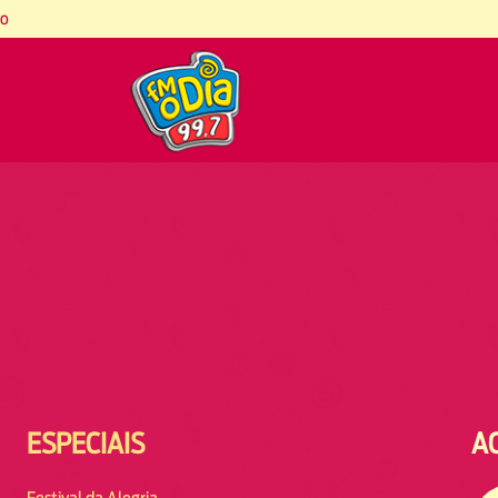
co
ESPECIAIS
A