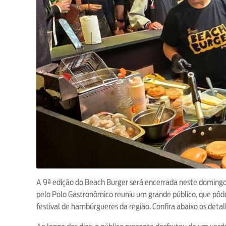
A 9ª edição do Beach Burger será encerrada neste domingo (
pelo Polo Gastronômico reuniu um grande público, que pôd
festival de hambúrgueres da região. Confira abaixo os det