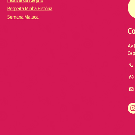
Festival da Alegria
Respeita Minha História
Semana Maluca
Co
Av 
Cep
https://www.instagram.com/fmodia.macae/