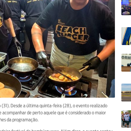
31). Desde a última quinta-feira (28), o evento realizado
e acompanhar de perto aquele que é considerado o maior
alhes da programação.