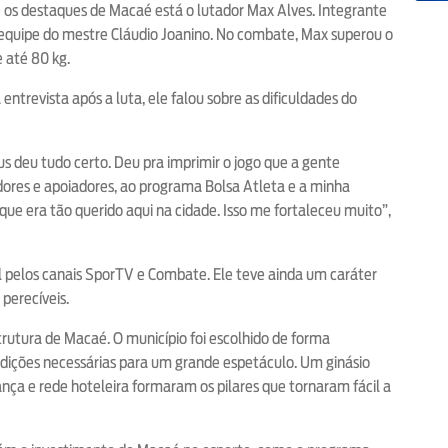
 os destaques de Macaé está o lutador Max Alves. Integrante
 da equipe do mestre Cláudio Joanino. No combate, Max superou o
 até 80 kg.
ntrevista após a luta, ele falou sobre as dificuldades do
s deu tudo certo. Deu pra imprimir o jogo que a gente
dores e apoiadores, ao programa Bolsa Atleta e a minha
ue era tão querido aqui na cidade. Isso me fortaleceu muito”,
l pelos canais SporTV e Combate. Ele teve ainda um caráter
perecíveis.
rutura de Macaé. O município foi escolhido de forma
ondições necessárias para um grande espetáculo. Um ginásio
a e rede hoteleira formaram os pilares que tornaram fácil a