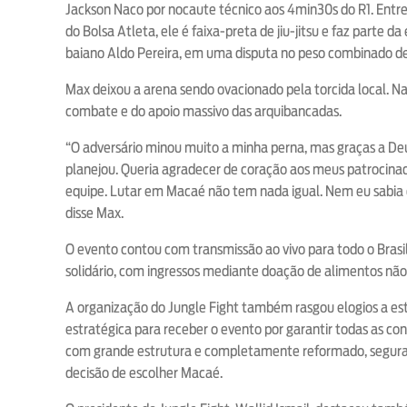
Jackson Naco por nocaute técnico aos 4min30s do R1. Entre
do Bolsa Atleta, ele é faixa-preta de jiu-jitsu e faz parte
baiano Aldo Pereira, em uma disputa no peso combinado de
Max deixou a arena sendo ovacionado pela torcida local. Na e
combate e do apoio massivo das arquibancadas.
“O adversário minou muito a minha perna, mas graças a Deu
planejou. Queria agradecer de coração aos meus patrocina
equipe. Lutar em Macaé não tem nada igual. Nem eu sabia q
disse Max.
O evento contou com transmissão ao vivo para todo o Brasi
solidário, com ingressos mediante doação de alimentos não 
A organização do Jungle Fight também rasgou elogios a est
estratégica para receber o evento por garantir todas as c
com grande estrutura e completamente reformado, seguranç
decisão de escolher Macaé.