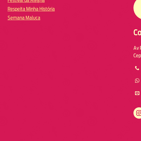
Festival da Alegria
Respeita Minha História
Semana Maluca
Co
Av 
Cep
https://www.instagram.com/fmodia.macae/