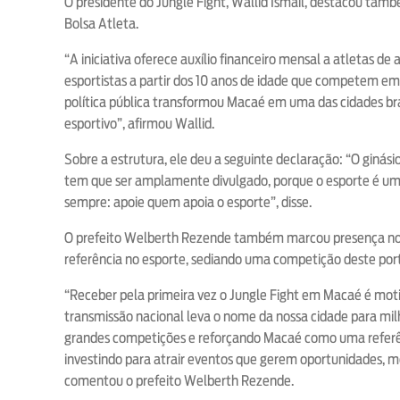
O presidente do Jungle Fight, Wallid Ismail, destacou ta
Bolsa Atleta.
“A iniciativa oferece auxílio financeiro mensal a atletas d
esportistas a partir dos 10 anos de idade que competem em
política pública transformou Macaé em uma das cidades br
esportivo”, afirmou Wallid.
Sobre a estrutura, ele deu a seguinte declaração: “O ginásio
tem que ser amplamente divulgado, porque o esporte é uma 
sempre: apoie quem apoia o esporte”, disse.
O prefeito Welberth Rezende também marcou presença no
referência no esporte, sediando uma competição deste port
“Receber pela primeira vez o Jungle Fight em Macaé é mot
transmissão nacional leva o nome da nossa cidade para mi
grandes competições e reforçando Macaé como uma referê
investindo para atrair eventos que gerem oportunidades, 
comentou o prefeito Welberth Rezende.