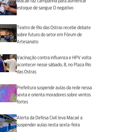
Macaé faz campanha para aumentar
estoque de sangue O negativo
Teatro de Rio das Ostras recebe debate
sobre futuro do setor em Fórum de
Artesanato
Vacinação contra influenza e HPV volta
acontecer nesse sábado, 8, no Plaza Rio
das Ostras
Prefeitura suspende aulas da rede nessa
sexta e orienta moradores sobre ventos
fortes
Alerta da Defesa Civil leva Macaé a
suspender aulas nesta sexta-feira