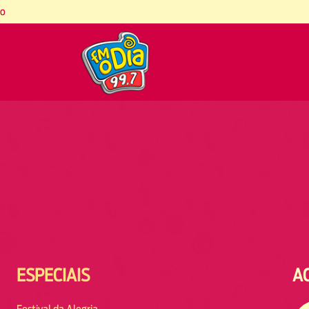
co
ESPECIAIS
A