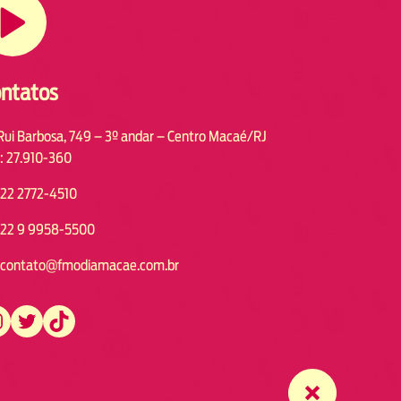
ntatos
Rui Barbosa, 749 – 3º andar – Centro Macaé/RJ
: 27.910-360
22 2772-4510
22 9 9958-5500
contato@fmodiamacae.com.br
https://twitter.com/fmodia.macae/
https://www.tiktok.com/@fmodia.macae