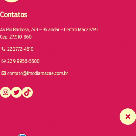
Contatos
Av Rui Barbosa, 749 – 3º andar – Centro Macaé/RJ
Cep: 27.910-360
22 2772-4510
22 9 9958-5500
contato@fmodiamacae.com.br
https://www.instagram.com/fmodia.macae/
https://twitter.com/fmodia.macae/
https://www.tiktok.com/@fmodia.macae