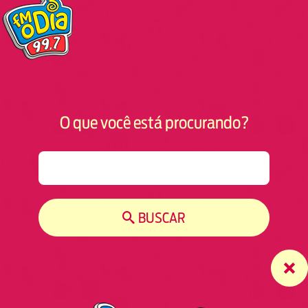
O que você está procurando?
S
e
a
r
BUSCAR
c
h