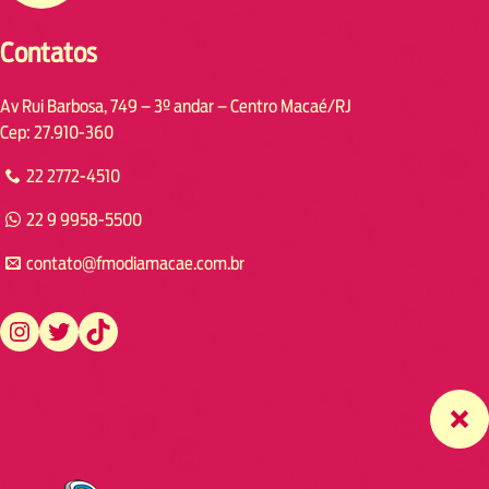
Contatos
Av Rui Barbosa, 749 – 3º andar – Centro Macaé/RJ
Cep: 27.910-360
22 2772-4510
22 9 9958-5500
contato@fmodiamacae.com.br
https://www.instagram.com/fmodia.macae/
https://twitter.com/fmodia.macae/
https://www.tiktok.com/@fmodia.macae