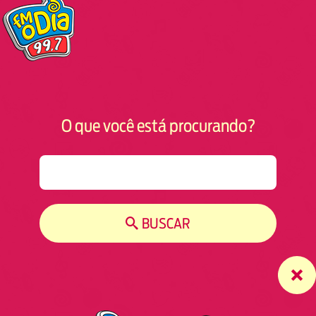
O que você está procurando?
S
e
a
r
BUSCAR
c
h