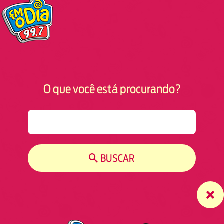
O que você está procurando?
S
e
a
r
BUSCAR
c
h