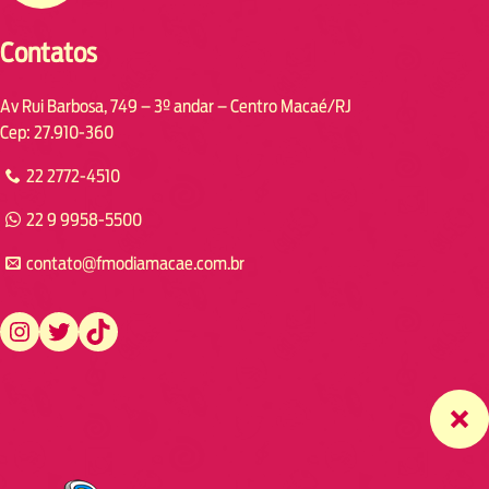
Contatos
Av Rui Barbosa, 749 – 3º andar – Centro Macaé/RJ
Cep: 27.910-360
22 2772-4510
22 9 9958-5500
contato@fmodiamacae.com.br
https://www.instagram.com/fmodia.macae/
https://twitter.com/fmodia.macae/
https://www.tiktok.com/@fmodia.macae