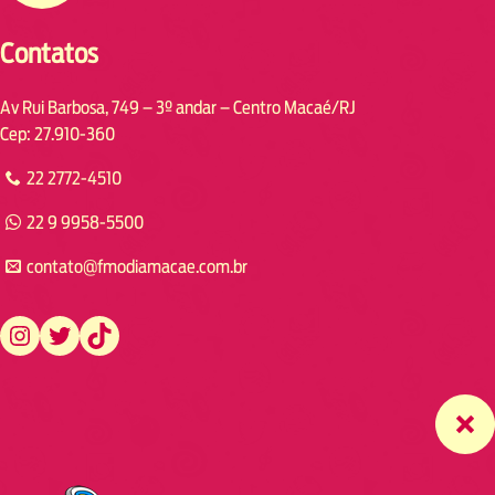
Contatos
Av Rui Barbosa, 749 – 3º andar – Centro Macaé/RJ
Cep: 27.910-360
22 2772-4510
22 9 9958-5500
contato@fmodiamacae.com.br
https://www.instagram.com/fmodia.macae/
https://twitter.com/fmodia.macae/
https://www.tiktok.com/@fmodia.macae