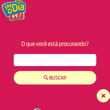
O que você está procurando?
S
e
a
r
BUSCAR
c
h