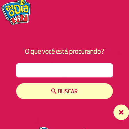
O que você está procurando?
S
e
a
r
BUSCAR
c
h