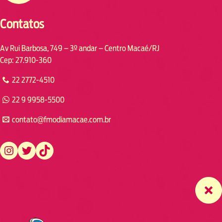
Contatos
Av Rui Barbosa, 749 – 3º andar – Centro Macaé/RJ
Cep: 27.910-360
22 2772-4510
22 9 9958-5500
contato@fmodiamacae.com.br
https://www.instagram.com/fmodia.macae/
https://twitter.com/fmodia.macae/
https://www.tiktok.com/@fmodia.macae